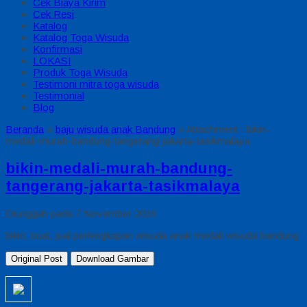
Cek Biaya Kirim
Cek Resi
Katalog
Katalog Toga Wisuda
Konfirmasi
LOKASI
Produk Toga Wisuda
Testimoni mitra toga wisuda
Testimonial
Blog
Beranda
»
baju wisuda anak Bandung
» Attachment : bikin-
medali-murah-bandung-tangerang-jakarta-tasikmalaya
bikin-medali-murah-bandung-
tangerang-jakarta-tasikmalaya
Diunggah pada 7 November 2016
bikin, buat, jual perlengkapan wisuda anak medali wisuda bandung
Original Post
Download Gambar