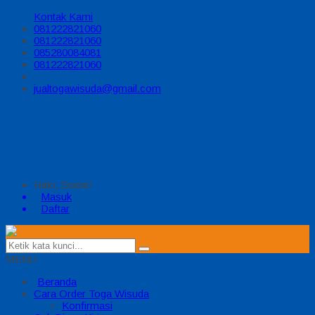
Kontak Kami
081222821060
081222821060
085280084081
081222821060
jualtogawisuda@gmail.com
Halo, Guest!
Masuk
Daftar
MENU
Beranda
Cara Order Toga Wisuda
Konfirmasi