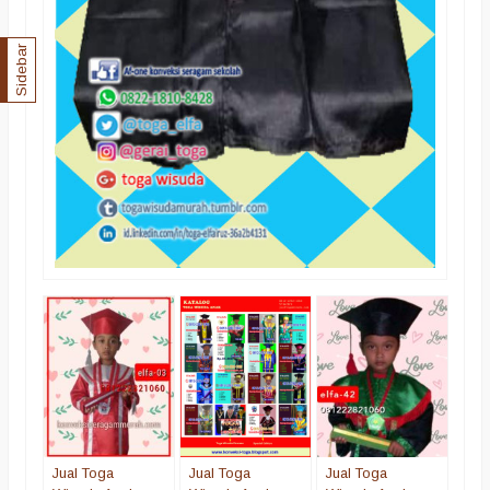
Sidebar
Supp
Jaba
Berk
Pre
*Ha
CS
Te
Jual Toga
Jual Toga
Jual Toga