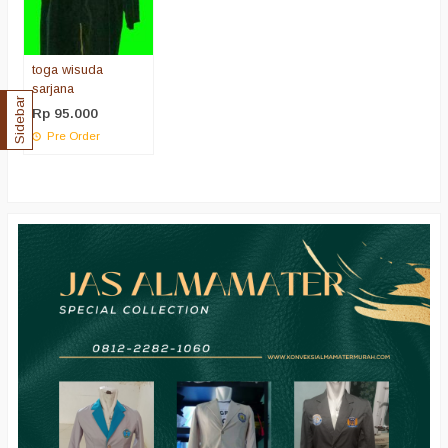
toga wisuda
sarjana
Sidebar
Rp 95.000
Pre Order