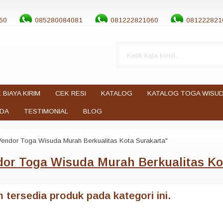
60
085280084081
081222821060
081222821
 BIAYA KIRIM
CEK RESI
KATALOG
KATALOG TOGA WISU
UDA
TESTIMONIAL
BLOG
Vendor Toga Wisuda Murah Berkualitas Kota Surakarta"
or Toga Wisuda Murah Berkualitas Ko
 tersedia produk pada kategori ini.