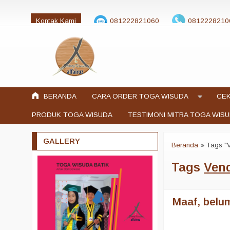
Kontak Kami
081222821060
0812228210
jualtogawisuda@gmail.com
BERANDA
CARA ORDER TOGA WISUDA
CEK
PRODUK TOGA WISUDA
TESTIMONI MITRA TOGA WIS
GALLERY
Beranda
»
Tags "
Tags
Vend
Maaf, belum