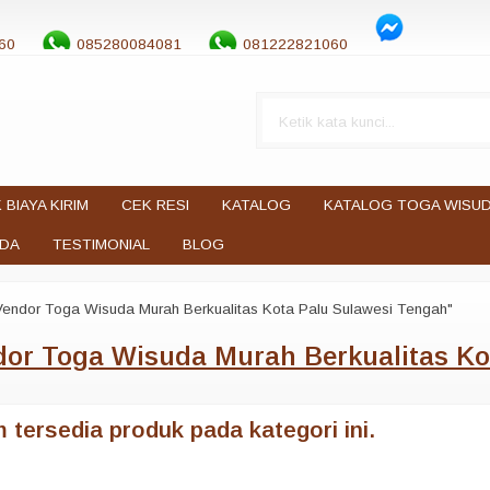
60
085280084081
081222821060
 BIAYA KIRIM
CEK RESI
KATALOG
KATALOG TOGA WISU
UDA
TESTIMONIAL
BLOG
Vendor Toga Wisuda Murah Berkualitas Kota Palu Sulawesi Tengah"
or Toga Wisuda Murah Berkualitas Ko
 tersedia produk pada kategori ini.