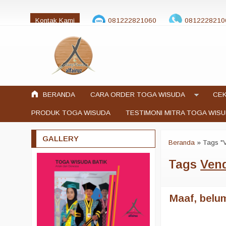
Kontak Kami
081222821060
0812228210
jualtogawisuda@gmail.com
BERANDA
CARA ORDER TOGA WISUDA
CEK
PRODUK TOGA WISUDA
TESTIMONI MITRA TOGA WIS
GALLERY
Beranda
»
Tags "
Tags
Vend
Maaf, belum