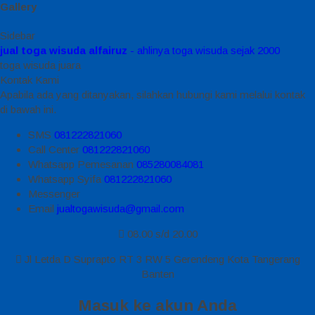
Gallery
Sidebar
jual toga wisuda alfairuz
- ahlinya toga wisuda sejak 2000
toga wisuda juara
Kontak Kami
Apabila ada yang ditanyakan, silahkan hubungi kami melalui kontak
di bawah ini.
SMS
081222821060
Call Center
081222821060
Whatsapp
Pemesanan
085280084081
Whatsapp
Syifa
081222821060
Messenger
Email
jualtogawisuda@gmail.com
08.00 s/d 20.00
Jl Letda D Suprapto RT 3 RW 5 Gerendeng Kota Tangerang
Banten
Masuk ke akun Anda