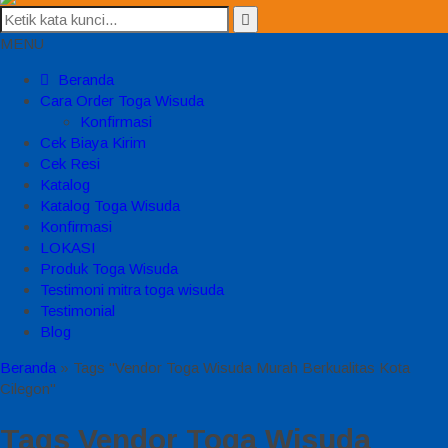
MENU
Beranda
Cara Order Toga Wisuda
Konfirmasi
Cek Biaya Kirim
Cek Resi
Katalog
Katalog Toga Wisuda
Konfirmasi
LOKASI
Produk Toga Wisuda
Testimoni mitra toga wisuda
Testimonial
Blog
Beranda
»
Tags "Vendor Toga Wisuda Murah Berkualitas Kota
Cilegon"
Tags
Vendor Toga Wisuda