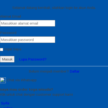
Selamat datang kembali, silahkan login ke akun Anda.
Alamat Email
Password
Ingat Saya
Masuk
Lupa Password?
Belum menjadi member?
Daftar
Chat via Whatsapp
saya mau order toga wisuda?
Klik untuk chat dengan customer support kami
Syifa