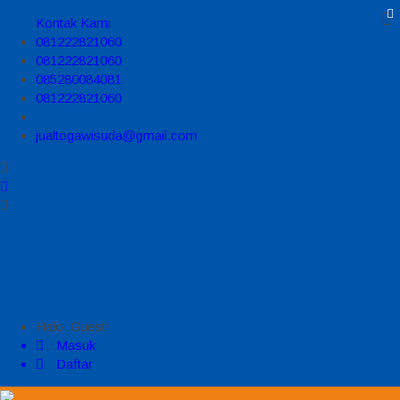
Kontak Kami
081222821060
081222821060
085280084081
081222821060
jualtogawisuda@gmail.com
Halo, Guest!
Masuk
Daftar