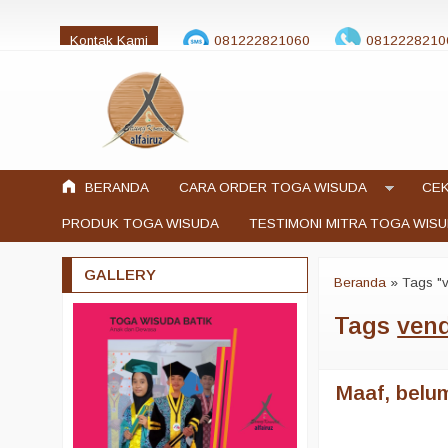
Kontak Kami
081222821060
0812228210
jualtogawisuda@gmail.com
BERANDA
CARA ORDER TOGA WISUDA
CEK
PRODUK TOGA WISUDA
TESTIMONI MITRA TOGA WIS
GALLERY
Beranda
»
Tags "v
Tags
vend
Maaf, belum