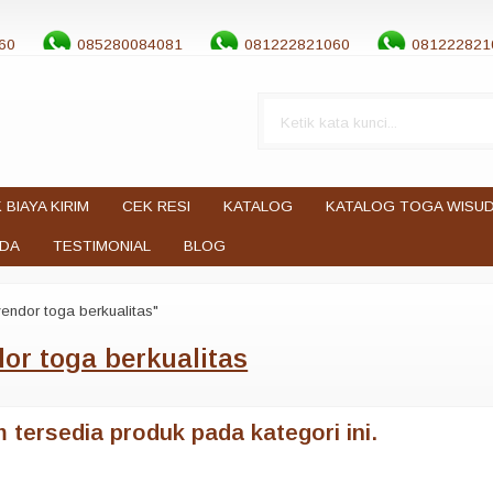
60
085280084081
081222821060
081222821
 BIAYA KIRIM
CEK RESI
KATALOG
KATALOG TOGA WISU
UDA
TESTIMONIAL
BLOG
endor toga berkualitas"
or toga berkualitas
 tersedia produk pada kategori ini.