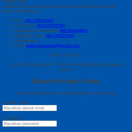
Kontak Kami
Apabila ada yang ditanyakan, silahkan hubungi kami melalui
kontak di bawah ini.
SMS
081222821060
Call Center
081222821060
Whatsapp
Pemesanan
085280084081
Whatsapp
Syifa
081222821060
Messenger
Email
jualtogawisuda@gmail.com
08.00 s/d 20.00
Jl Letda D Suprapto RT 3 RW 5 Gerendeng Kota Tangerang
Banten
Masuk ke akun Anda
Selamat datang kembali, silahkan login ke akun Anda.
Alamat Email
Password