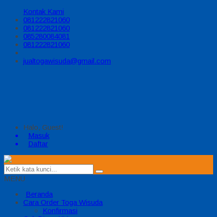
Kontak Kami
081222821060
081222821060
085280084081
081222821060
jualtogawisuda@gmail.com
Halo, Guest!
Masuk
Daftar
MENU
Beranda
Cara Order Toga Wisuda
Konfirmasi