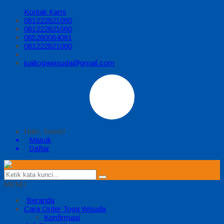
Kontak Kami
081222821060
081222821060
085280084081
081222821060
jualtogawisuda@gmail.com
Halo, Guest!
Masuk
Daftar
MENU
Beranda
Cara Order Toga Wisuda
Konfirmasi