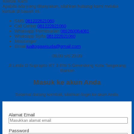
Kontak Kami
Apabila ada yang ditanyakan, silahkan hubungi kami melalui
kontak di bawah ini.
SMS
081222821060
Call Center
081222821060
Whatsapp
Pemesanan
085280084081
Whatsapp
Syifa
081222821060
Messenger
Email
jualtogawisuda@gmail.com
08.00 s/d 20.00
Jl Letda D Suprapto RT 3 RW 5 Gerendeng Kota Tangerang
Banten
Masuk ke akun Anda
Selamat datang kembali, silahkan login ke akun Anda.
Alamat Email
Password