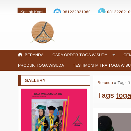
Kontak Kami
081222821060
0812228210
jualtogawisuda@gmail.com
BERANDA
CARA ORDER TOGA WISUDA
CEK
PRODUK TOGA WISUDA
TESTIMONI MITRA TOGA WIS
GALLERY
Beranda
»
Tags "t
Tags
toga