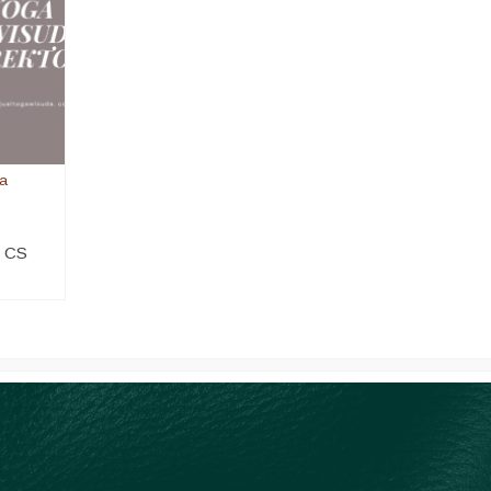
ga
i CS