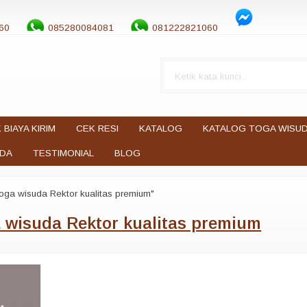
60
085280084081
081222821060
 BIAYA KIRIM
CEK RESI
KATALOG
KATALOG TOGA WISU
UDA
TESTIMONIAL
BLOG
oga wisuda Rektor kualitas premium"
 wisuda Rektor kualitas premium