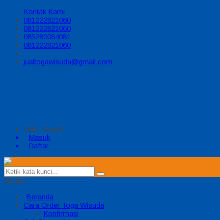
Kontak Kami
081222821060
081222821060
085280084081
081222821060
jualtogawisuda@gmail.com
Halo, Guest!
Masuk
Daftar
MENU
Beranda
Cara Order Toga Wisuda
Konfirmasi