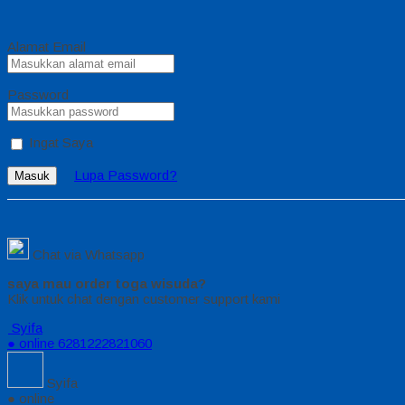
Alamat Email
Password
Ingat Saya
Lupa Password?
Masuk
Chat via Whatsapp
saya mau order toga wisuda?
Klik untuk chat dengan customer support kami
Syifa
● online
6281222821060
Syifa
● online