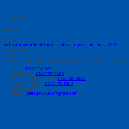
Tutup Sidebar
Gallery
Sidebar
jual toga wisuda alfairuz
- ahlinya toga wisuda sejak 2000
toga wisuda juara
Kontak Kami
Apabila ada yang ditanyakan, silahkan hubungi kami melalui kontak d
SMS
081222821060
Call Center
081222821060
Whatsapp
Pemesanan
085280084081
Whatsapp
Syifa
081222821060
Messenger
Email
jualtogawisuda@gmail.com