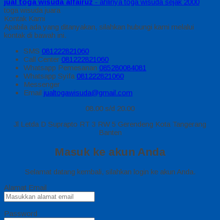
jual toga wisuda alfairuz
- ahlinya toga wisuda sejak 2000
toga wisuda juara
Kontak Kami
Apabila ada yang ditanyakan, silahkan hubungi kami melalui
kontak di bawah ini.
SMS
081222821060
Call Center
081222821060
Whatsapp
Pemesanan
085280084081
Whatsapp
Syifa
081222821060
Messenger
Email
jualtogawisuda@gmail.com
08.00 s/d 20.00
Jl Letda D Suprapto RT 3 RW 5 Gerendeng Kota Tangerang
Banten
Masuk ke akun Anda
Selamat datang kembali, silahkan login ke akun Anda.
Alamat Email
Password