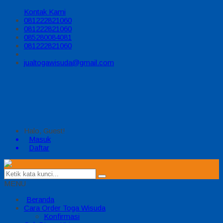
Kontak Kami
081222821060
081222821060
085280084081
081222821060
jualtogawisuda@gmail.com
Halo, Guest!
Masuk
Daftar
MENU
Beranda
Cara Order Toga Wisuda
Konfirmasi