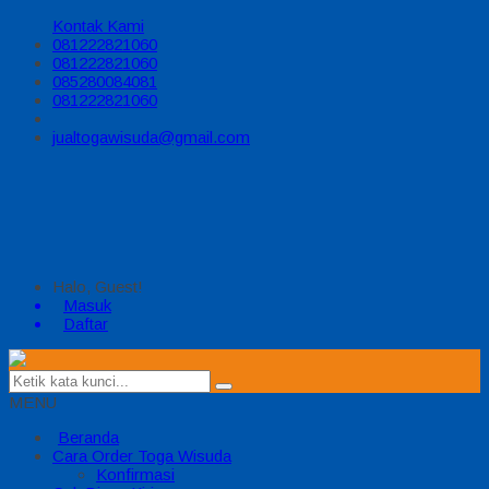
Kontak Kami
081222821060
081222821060
085280084081
081222821060
jualtogawisuda@gmail.com
Halo, Guest!
Masuk
Daftar
MENU
Beranda
Cara Order Toga Wisuda
Konfirmasi