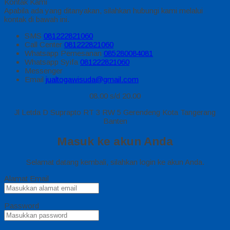
Kontak Kami
Apabila ada yang ditanyakan, silahkan hubungi kami melalui
kontak di bawah ini.
SMS
081222821060
Call Center
081222821060
Whatsapp
Pemesanan
085280084081
Whatsapp
Syifa
081222821060
Messenger
Email
jualtogawisuda@gmail.com
08.00 s/d 20.00
Jl Letda D Suprapto RT 3 RW 5 Gerendeng Kota Tangerang
Banten
Masuk ke akun Anda
Selamat datang kembali, silahkan login ke akun Anda.
Alamat Email
Password