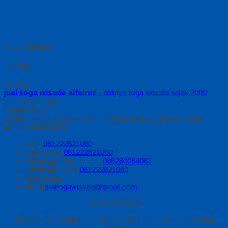
Tutup Sidebar
Gallery
Sidebar
jual toga wisuda alfairuz
- ahlinya toga wisuda sejak 2000
toga wisuda juara
Kontak Kami
Apabila ada yang ditanyakan, silahkan hubungi kami melalui
kontak di bawah ini.
SMS
081222821060
Call Center
081222821060
Whatsapp
Pemesanan
085280084081
Whatsapp
Syifa
081222821060
Messenger
Email
jualtogawisuda@gmail.com
08.00 s/d 20.00
Jl Letda D Suprapto RT 3 RW 5 Gerendeng Kota Tangerang
Banten