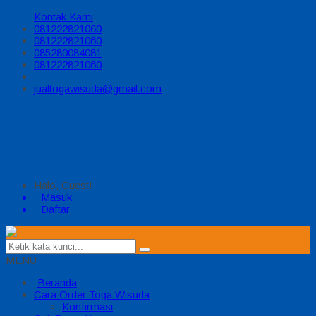
Kontak Kami
081222821060
081222821060
085280084081
081222821060
jualtogawisuda@gmail.com
Halo, Guest!
Masuk
Daftar
MENU
Beranda
Cara Order Toga Wisuda
Konfirmasi