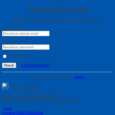
Masuk ke akun Anda
Selamat datang kembali, silahkan login ke akun Anda.
Alamat Email
Password
Ingat Saya
Lupa Password?
Masuk
Belum menjadi member?
Daftar
Chat via Whatsapp
saya mau order toga wisuda?
Klik untuk chat dengan customer support kami
Syifa
● online
6281222821060