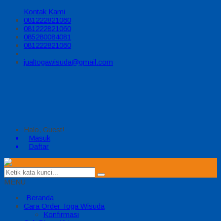
Kontak Kami
081222821060
081222821060
085280084081
081222821060
jualtogawisuda@gmail.com
Halo, Guest!
Masuk
Daftar
MENU
Beranda
Cara Order Toga Wisuda
Konfirmasi