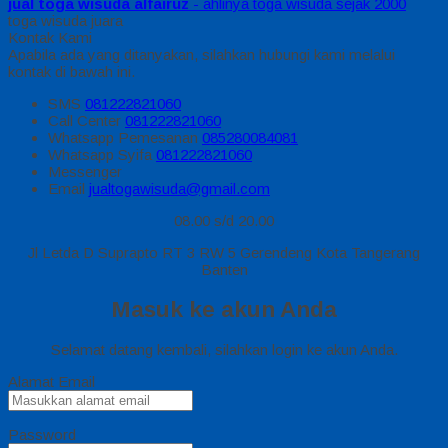
jual toga wisuda alfairuz
- ahlinya toga wisuda sejak 2000
toga wisuda juara
Kontak Kami
Apabila ada yang ditanyakan, silahkan hubungi kami melalui
kontak di bawah ini.
SMS
081222821060
Call Center
081222821060
Whatsapp
Pemesanan
085280084081
Whatsapp
Syifa
081222821060
Messenger
Email
jualtogawisuda@gmail.com
08.00 s/d 20.00
Jl Letda D Suprapto RT 3 RW 5 Gerendeng Kota Tangerang
Banten
Masuk ke akun Anda
Selamat datang kembali, silahkan login ke akun Anda.
Alamat Email
Password