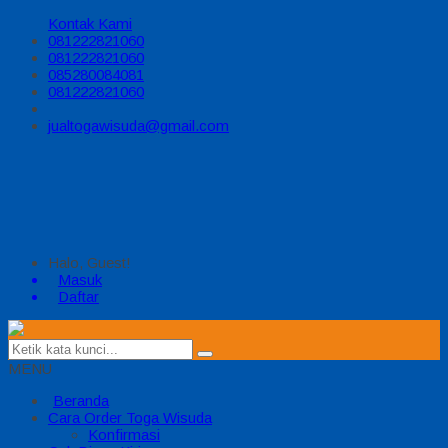
Kontak Kami
081222821060
081222821060
085280084081
081222821060
jualtogawisuda@gmail.com
Halo, Guest!
Masuk
Daftar
MENU
Beranda
Cara Order Toga Wisuda
Konfirmasi