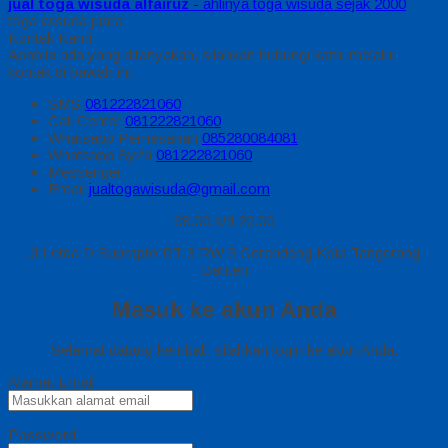
jual toga wisuda alfairuz
- ahlinya toga wisuda sejak 2000
toga wisuda juara
Kontak Kami
Apabila ada yang ditanyakan, silahkan hubungi kami melalui
kontak di bawah ini.
SMS
081222821060
Call Center
081222821060
Whatsapp
Pemesanan
085280084081
Whatsapp
Syifa
081222821060
Messenger
Email
jualtogawisuda@gmail.com
08.00 s/d 20.00
Jl Letda D Suprapto RT 3 RW 5 Gerendeng Kota Tangerang
Banten
Masuk ke akun Anda
Selamat datang kembali, silahkan login ke akun Anda.
Alamat Email
Password