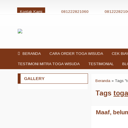
Kontak Kami
081222821060
0812228210
jualtogawisuda@gmail.com
BERANDA
CARA ORDER TOGA WISUDA
CEK BIA
TESTIMONI MITRA TOGA WISUDA
TESTIMONIAL
BL
GALLERY
Beranda
»
Tags "
Tags
toga
Maaf, belum