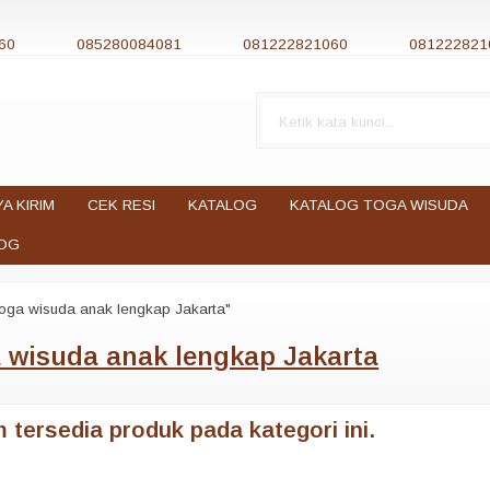
60
085280084081
081222821060
081222821
YA KIRIM
CEK RESI
KATALOG
KATALOG TOGA WISUDA
OG
toga wisuda anak lengkap Jakarta"
 wisuda anak lengkap Jakarta
 tersedia produk pada kategori ini.