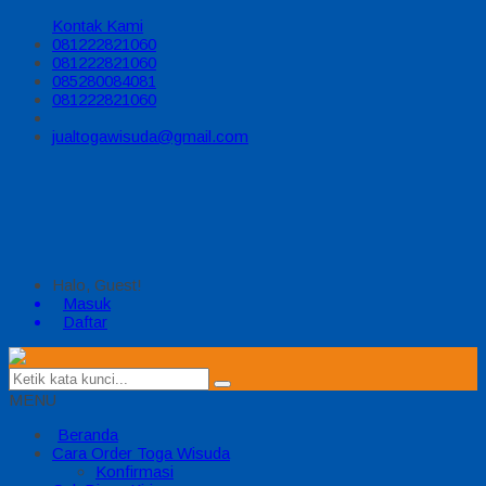
Kontak Kami
081222821060
081222821060
085280084081
081222821060
jualtogawisuda@gmail.com
Halo, Guest!
Masuk
Daftar
MENU
Beranda
Cara Order Toga Wisuda
Konfirmasi