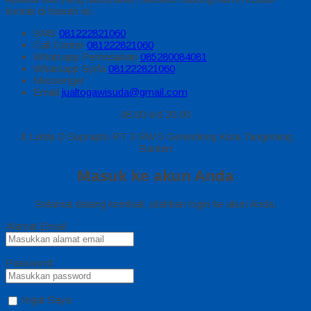
kontak di bawah ini.
SMS
081222821060
Call Center
081222821060
Whatsapp
Pemesanan
085280084081
Whatsapp
Syifa
081222821060
Messenger
Email
jualtogawisuda@gmail.com
08.00 s/d 20.00
Jl Letda D Suprapto RT 3 RW 5 Gerendeng Kota Tangerang
Banten
Masuk ke akun Anda
Selamat datang kembali, silahkan login ke akun Anda.
Alamat Email
Password
Ingat Saya