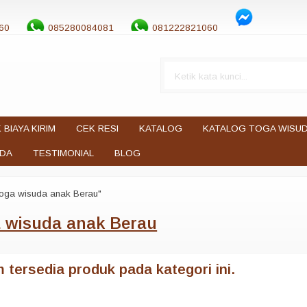
60
085280084081
081222821060
 BIAYA KIRIM
CEK RESI
KATALOG
KATALOG TOGA WISU
UDA
TESTIMONIAL
BLOG
toga wisuda anak Berau"
a wisuda anak Berau
 tersedia produk pada kategori ini.