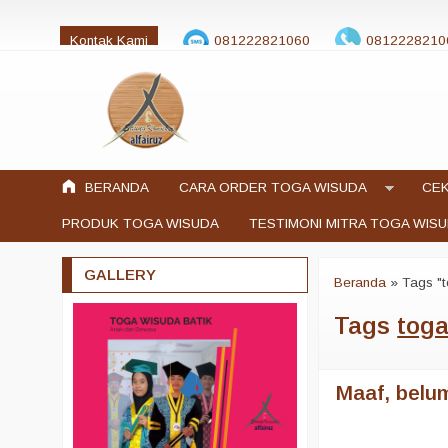
Kontak Kami
081222821060
0812228210
jualtogawisuda@gmail.com
BERANDA
CARA ORDER TOGA WISUDA
CEK
PRODUK TOGA WISUDA
TESTIMONI MITRA TOGA WIS
GALLERY
Beranda
»
Tags "
Tags
tog
Maaf, belum