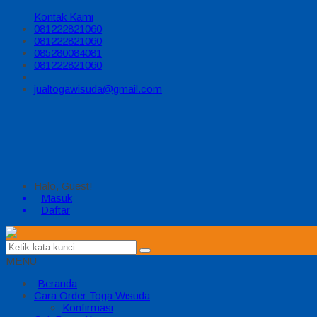
Kontak Kami
081222821060
081222821060
085280084081
081222821060
jualtogawisuda@gmail.com
Halo, Guest!
Masuk
Daftar
MENU
Beranda
Cara Order Toga Wisuda
Konfirmasi