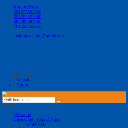
Kontak Kami
081222821060
081222821060
085280084081
081222821060
jualtogawisuda@gmail.com
Halo, Guest!
Masuk
Daftar
MENU
Beranda
Cara Order Toga Wisuda
Konfirmasi