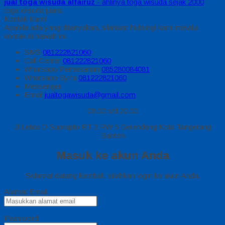
jual toga wisuda alfairuz
- ahlinya toga wisuda sejak 2000
toga wisuda juara
Kontak Kami
Apabila ada yang ditanyakan, silahkan hubungi kami melalui
kontak di bawah ini.
SMS
081222821060
Call Center
081222821060
Whatsapp
Pemesanan
085280084081
Whatsapp
Syifa
081222821060
Messenger
Email
jualtogawisuda@gmail.com
08.00 s/d 20.00
Jl Letda D Suprapto RT 3 RW 5 Gerendeng Kota Tangerang
Banten
Masuk ke akun Anda
Selamat datang kembali, silahkan login ke akun Anda.
Alamat Email
Password