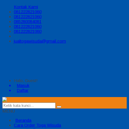
Kontak Kami
081222821060
081222821060
085280084081
081222821060
081222821060
jualtogawisuda@gmail.com
Halo, Guest!
Masuk
Daftar
MENU
Beranda
Cara Order Toga Wisuda