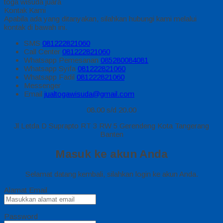
toga wisuda juara
Kontak Kami
Apabila ada yang ditanyakan, silahkan hubungi kami melalui
kontak di bawah ini.
SMS
081222821060
Call Center
081222821060
Whatsapp
Pemesanan
085280084081
Whatsapp
Syifa
081222821060
Whatsapp
Fadil
081222821060
Messenger
Email
jualtogawisuda@gmail.com
08.00 s/d 20.00
Jl Letda D Suprapto RT 3 RW 5 Gerendeng Kota Tangerang
Banten
Masuk ke akun Anda
Selamat datang kembali, silahkan login ke akun Anda.
Alamat Email
Password