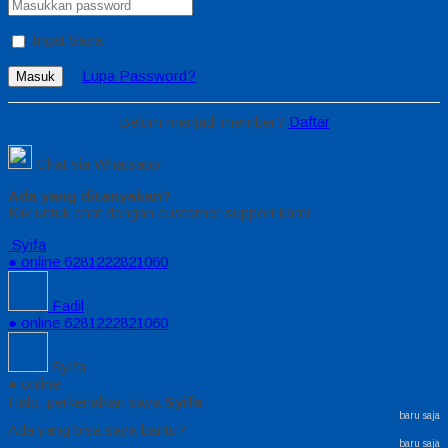
Ingat Saya
Lupa Password?
Masuk
Belum menjadi member?
Daftar
Chat via Whatsapp
Ada yang ditanyakan?
Klik untuk chat dengan customer support kami
Syifa
● online
6281222821060
Fadil
● online
6281222821060
Syifa
● online
Halo, perkenalkan saya
Syifa
baru saja
Ada yang bisa saya bantu?
baru saja