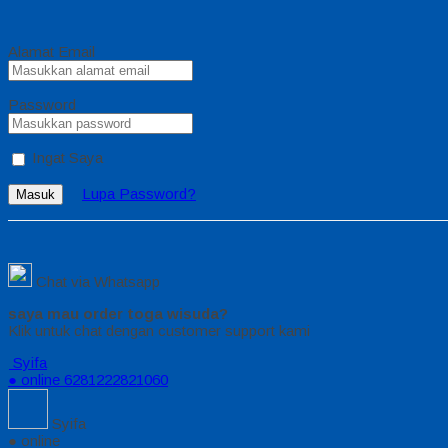
Alamat Email
Password
Ingat Saya
Lupa Password?
Masuk
Chat via Whatsapp
saya mau order toga wisuda?
Klik untuk chat dengan customer support kami
Syifa
● online
6281222821060
Syifa
● online