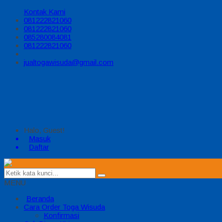
Kontak Kami
081222821060
081222821060
085280084081
081222821060
jualtogawisuda@gmail.com
Halo, Guest!
Masuk
Daftar
MENU
Beranda
Cara Order Toga Wisuda
Konfirmasi