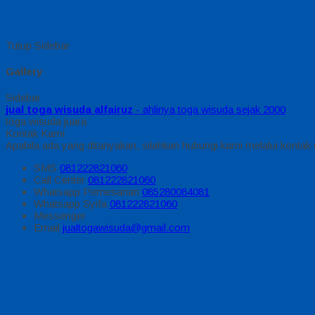
Tutup Sidebar
Gallery
Sidebar
jual toga wisuda alfairuz
- ahlinya toga wisuda sejak 2000
toga wisuda juara
Kontak Kami
Apabila ada yang ditanyakan, silahkan hubungi kami melalui kontak d
SMS
081222821060
Call Center
081222821060
Whatsapp
Pemesanan
085280084081
Whatsapp
Syifa
081222821060
Messenger
Email
jualtogawisuda@gmail.com