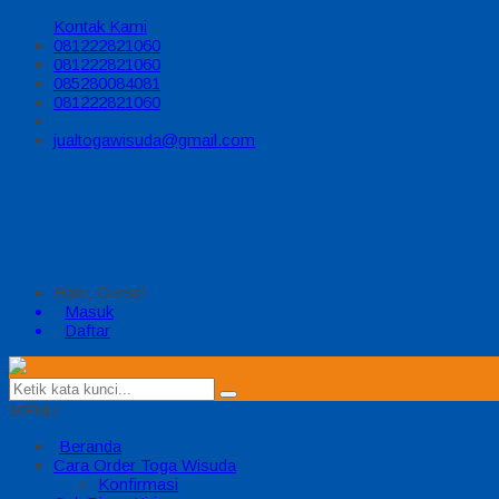
Kontak Kami
081222821060
081222821060
085280084081
081222821060
jualtogawisuda@gmail.com
Halo, Guest!
Masuk
Daftar
MENU
Beranda
Cara Order Toga Wisuda
Konfirmasi