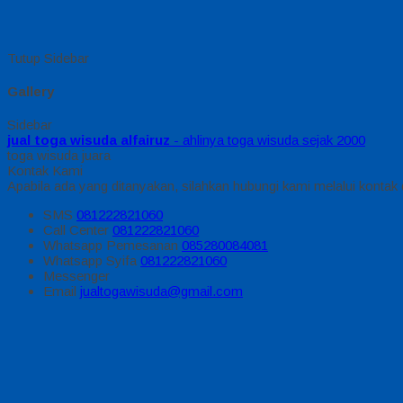
Tutup Sidebar
Gallery
Sidebar
jual toga wisuda alfairuz
- ahlinya toga wisuda sejak 2000
toga wisuda juara
Kontak Kami
Apabila ada yang ditanyakan, silahkan hubungi kami melalui kontak d
SMS
081222821060
Call Center
081222821060
Whatsapp
Pemesanan
085280084081
Whatsapp
Syifa
081222821060
Messenger
Email
jualtogawisuda@gmail.com