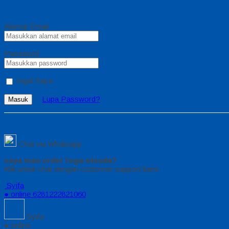
Alamat Email
Password
Ingat Saya
Lupa Password?
Masuk
Chat via Whatsapp
saya mau order toga wisuda?
Klik untuk chat dengan customer support kami
Syifa
● online
6281222821060
Syifa
● online