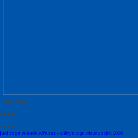
Tutup Sidebar
Gallery
Sidebar
jual toga wisuda alfairuz
- ahlinya toga wisuda sejak 2000