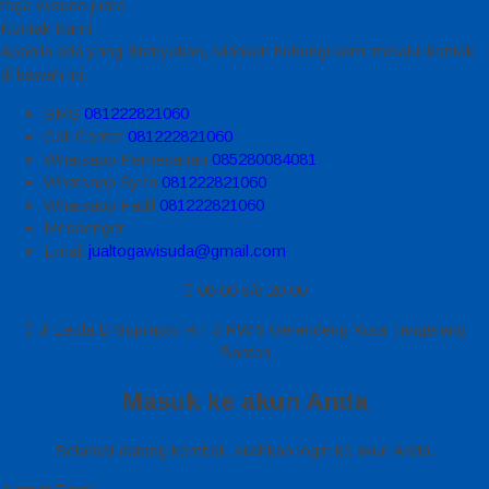
toga wisuda juara
Kontak Kami
Apabila ada yang ditanyakan, silahkan hubungi kami melalui kontak
di bawah ini.
SMS
081222821060
Call Center
081222821060
Whatsapp
Pemesanan
085280084081
Whatsapp
Syifa
081222821060
Whatsapp
Fadil
081222821060
Messenger
Email
jualtogawisuda@gmail.com
08.00 s/d 20.00
Jl Letda D Suprapto RT 3 RW 5 Gerendeng Kota Tangerang
Banten
Masuk ke akun Anda
Selamat datang kembali, silahkan login ke akun Anda.