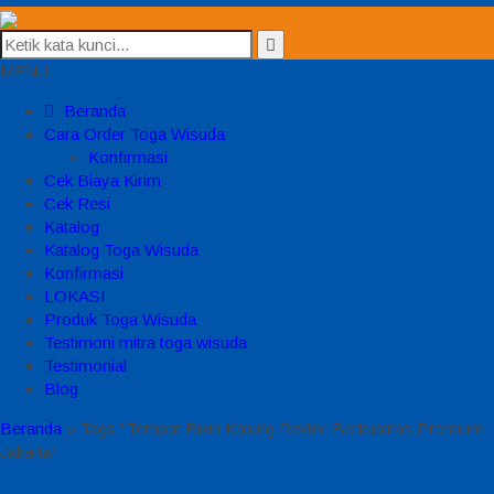
MENU
Beranda
Cara Order Toga Wisuda
Konfirmasi
Cek Biaya Kirim
Cek Resi
Katalog
Katalog Toga Wisuda
Konfirmasi
LOKASI
Produk Toga Wisuda
Testimoni mitra toga wisuda
Testimonial
Blog
Beranda
»
Tags "Tempat Bikin Kalung Rektor Berkualitas Premium
Jakarta"