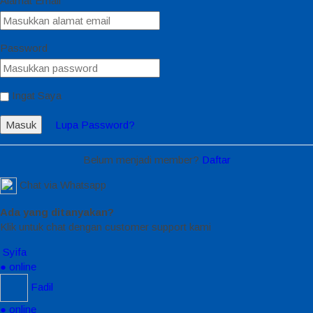
Alamat Email
Password
Ingat Saya
Masuk
Lupa Password?
Belum menjadi member?
Daftar
Chat via Whatsapp
Ada yang ditanyakan?
Klik untuk chat dengan customer support kami
Syifa
● online
Fadil
● online