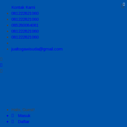
Kontak Kami
081222821060
081222821060
085280084081
081222821060
081222821060
jualtogawisuda@gmail.com
Halo, Guest!
Masuk
Daftar