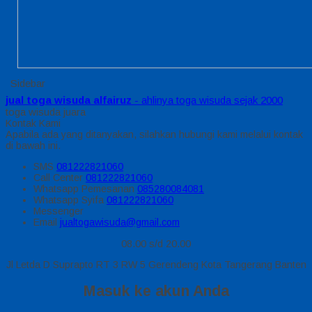
Sidebar
jual toga wisuda alfairuz
- ahlinya toga wisuda sejak 2000
toga wisuda juara
Kontak Kami
Apabila ada yang ditanyakan, silahkan hubungi kami melalui kontak
di bawah ini.
SMS
081222821060
Call Center
081222821060
Whatsapp
Pemesanan
085280084081
Whatsapp
Syifa
081222821060
Messenger
Email
jualtogawisuda@gmail.com
08.00 s/d 20.00
Jl Letda D Suprapto RT 3 RW 5 Gerendeng Kota Tangerang Banten
Masuk ke akun Anda