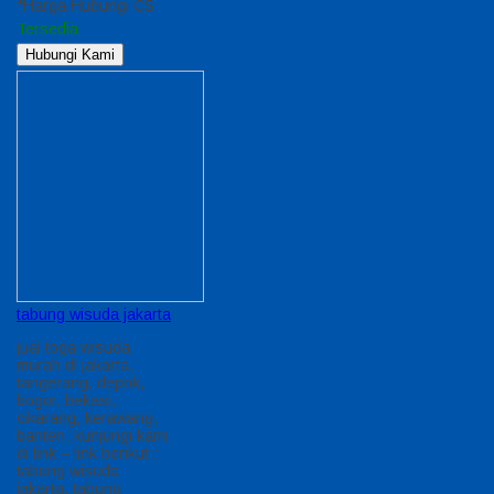
*Harga Hubungi CS
Tersedia
Hubungi Kami
tabung wisuda jakarta
jual toga wisuda
murah di jakarta,
tangerang, depok,
bogor, bekasi,
cikarang, kerawang,
banten, kunjungi kami
di link – link berikut :
tabung wisuda
jakarta, tabung