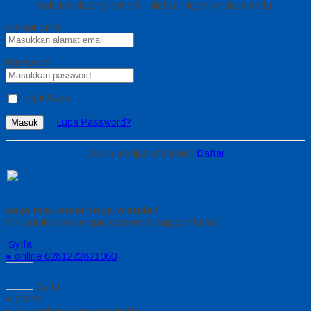
Selamat datang kembali, silahkan login ke akun Anda.
Alamat Email
Password
Ingat Saya
Lupa Password?
Masuk
Belum menjadi member?
Daftar
saya mau order toga wisuda?
Klik untuk chat dengan customer support kami
Syifa
● online
6281222821060
Syifa
● online
Halo, perkenalkan saya
Syifa