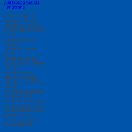
jual tabung wisuda
Tangerang
jual perlengkapan
tabung wisuda di
tangerang tabung
wisuda jakarta,tabung
wisuda
bandung,tabung
wisuda
surabaya,tabung
wisuda
tangerang,tabung
wisuda toga,membuat
tabung
wisuda,ukuran
tabung wisuda,isi
tabung wisuda,bahan
tabung
wisuda,tabung ijazah
wisuda,tabung
wisuda,harga tabung
wisuda,harga tabung
wisuda jakarta,harga
tabung ijazah
wisuda,jual tabung
wisuda jakarta