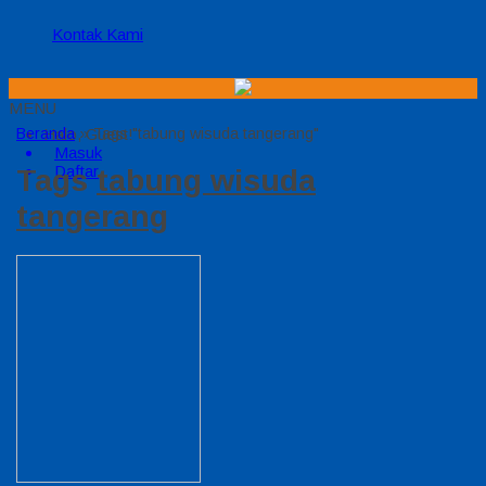
Kontak Kami
MENU
Beranda
Halo, Guest!
»
Tags "tabung wisuda tangerang"
Masuk
Daftar
Tags
tabung wisuda
tangerang