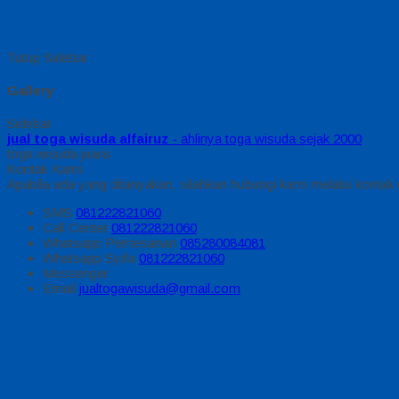
Tutup Sidebar
Gallery
Sidebar
jual toga wisuda alfairuz
- ahlinya toga wisuda sejak 2000
toga wisuda juara
Kontak Kami
Apabila ada yang ditanyakan, silahkan hubungi kami melalui kontak d
SMS
081222821060
Call Center
081222821060
Whatsapp
Pemesanan
085280084081
Whatsapp
Syifa
081222821060
Messenger
Email
jualtogawisuda@gmail.com