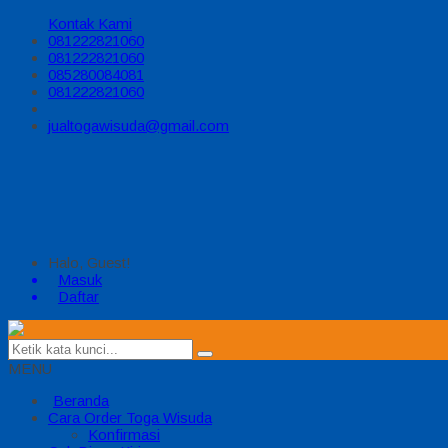
Kontak Kami
081222821060
081222821060
085280084081
081222821060
jualtogawisuda@gmail.com
Halo, Guest!
Masuk
Daftar
MENU
Beranda
Cara Order Toga Wisuda
Konfirmasi