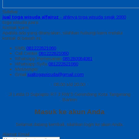
Sidebar
jual toga wisuda alfairuz
- ahlinya toga wisuda sejak 2000
toga wisuda juara
Kontak Kami
Apabila ada yang ditanyakan, silahkan hubungi kami melalui
kontak di bawah ini.
SMS
081222821060
Call Center
081222821060
Whatsapp
Pemesanan
085280084081
Whatsapp
Syifa
081222821060
Messenger
Email
jualtogawisuda@gmail.com
08.00 s/d 20.00
Jl Letda D Suprapto RT 3 RW 5 Gerendeng Kota Tangerang
Banten
Masuk ke akun Anda
Selamat datang kembali, silahkan login ke akun Anda.
Alamat Email