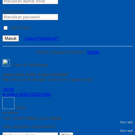
Password
Ingat Saya
Lupa Password?
Masuk
Belum menjadi member?
Daftar
Chat via Whatsapp
saya mau order toga wisuda?
Klik untuk chat dengan customer support kami
Syifa
● online
6281222821060
Syifa
● online
Halo, perkenalkan saya
Syifa
baru saja
Ada yang bisa saya bantu?
baru saja