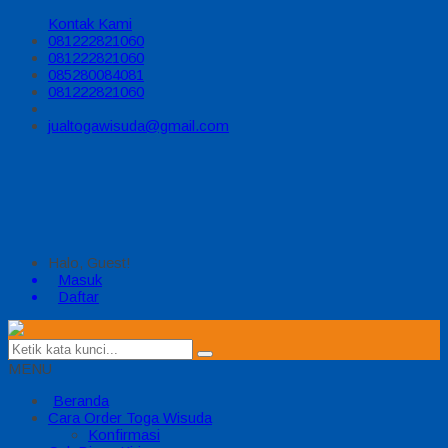
Kontak Kami
081222821060
081222821060
085280084081
081222821060
jualtogawisuda@gmail.com
Halo, Guest!
Masuk
Daftar
MENU
Beranda
Cara Order Toga Wisuda
Konfirmasi