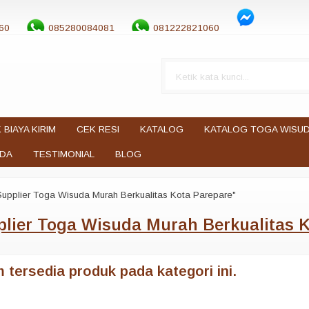
60
085280084081
081222821060
 BIAYA KIRIM
CEK RESI
KATALOG
KATALOG TOGA WISU
UDA
TESTIMONIAL
BLOG
Supplier Toga Wisuda Murah Berkualitas Kota Parepare"
lier Toga Wisuda Murah Berkualitas 
 tersedia produk pada kategori ini.