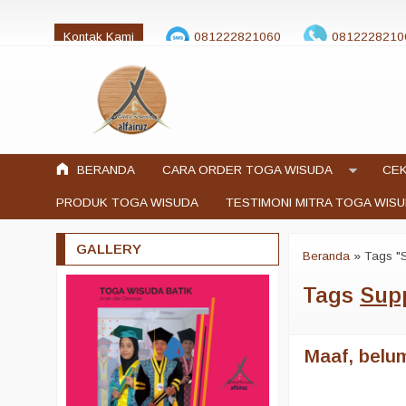
Kontak Kami
081222821060
0812228210
jualtogawisuda@gmail.com
BERANDA
CARA ORDER TOGA WISUDA
CEK
PRODUK TOGA WISUDA
TESTIMONI MITRA TOGA WIS
GALLERY
Beranda
»
Tags "
Tags
Supp
Maaf, belum