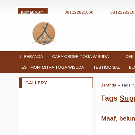
Kontak Kami
081222821060
0812228210
jualtogawisuda@gmail.com
BERANDA
CARA ORDER TOGA WISUDA
CEK 
TESTIMONI MITRA TOGA WISUDA
TESTIMONIAL
BL
GALLERY
Beranda
»
Tags "
Tags
Sup
Maaf, belum