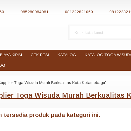
60
085280084081
081222821060
081222821
BIAYA KIRIM
CEK RESI
KATALOG
KATALOG TOGA WISUD
OG
Supplier Toga Wisuda Murah Berkualitas Kota Kotamobagu"
plier Toga Wisuda Murah Berkualitas
 tersedia produk pada kategori ini.