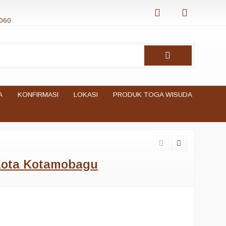
060
A
KONFIRMASI
LOKASI
PRODUK TOGA WISUDA
 Kota Kotamobagu