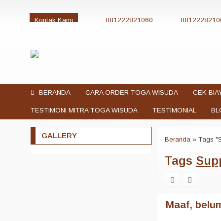
Kontak Kami
081222821060
0812228210
jualtogawisuda@gmail.com
BERANDA
CARA ORDER TOGA WISUDA
CEK BIA
TESTIMONI MITRA TOGA WISUDA
TESTIMONIAL
BL
GALLERY
Beranda
»
Tags "S
Tags
Supp
Maaf, belum