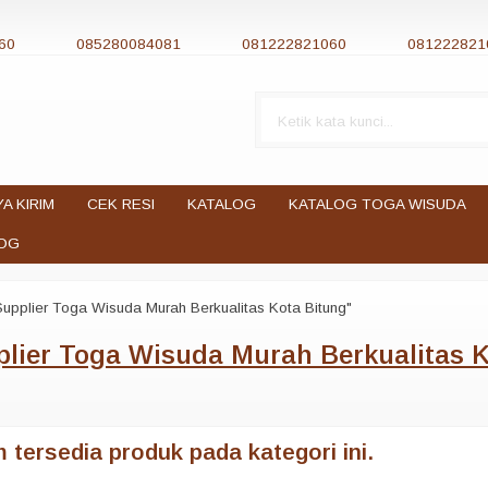
60
085280084081
081222821060
081222821
YA KIRIM
CEK RESI
KATALOG
KATALOG TOGA WISUDA
OG
upplier Toga Wisuda Murah Berkualitas Kota Bitung"
lier Toga Wisuda Murah Berkualitas K
 tersedia produk pada kategori ini.