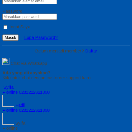
Password
Ingat Saya
Lupa Password?
Masuk
Belum menjadi member?
Daftar
Chat via Whatsapp
Ada yang ditanyakan?
Klik untuk chat dengan customer support kami
Syifa
● online
6281222821060
Fadil
● online
6281222821060
Syifa
● online