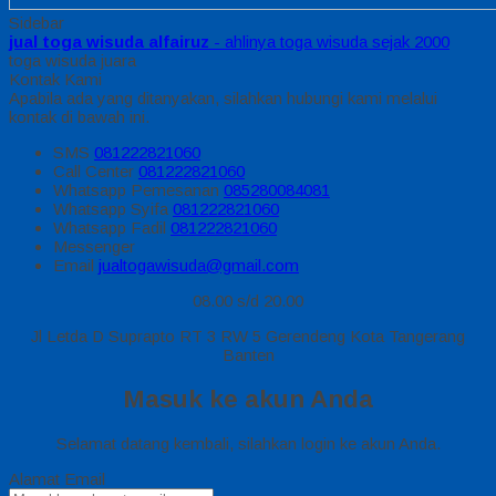
Sidebar
jual toga wisuda alfairuz
- ahlinya toga wisuda sejak 2000
toga wisuda juara
Kontak Kami
Apabila ada yang ditanyakan, silahkan hubungi kami melalui
kontak di bawah ini.
SMS
081222821060
Call Center
081222821060
Whatsapp
Pemesanan
085280084081
Whatsapp
Syifa
081222821060
Whatsapp
Fadil
081222821060
Messenger
Email
jualtogawisuda@gmail.com
08.00 s/d 20.00
Jl Letda D Suprapto RT 3 RW 5 Gerendeng Kota Tangerang
Banten
Masuk ke akun Anda
Selamat datang kembali, silahkan login ke akun Anda.
Alamat Email