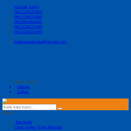
Kontak Kami
081222821060
081222821060
085280084081
081222821060
081222821060
jualtogawisuda@gmail.com
Halo, Guest!
Masuk
Daftar
MENU
Beranda
Cara Order Toga Wisuda