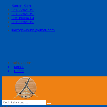
Kontak Kami
081222821060
081222821060
085280084081
081222821060
jualtogawisuda@gmail.com
Halo, Guest!
Masuk
Daftar
MENU