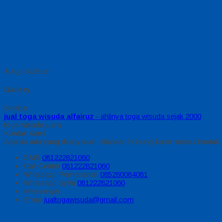
Tutup Sidebar
Gallery
Sidebar
jual toga wisuda alfairuz
- ahlinya toga wisuda sejak 2000
toga wisuda juara
Kontak Kami
Apabila ada yang ditanyakan, silahkan hubungi kami melalui kontak d
SMS
081222821060
Call Center
081222821060
Whatsapp
Pemesanan
085280084081
Whatsapp
Syifa
081222821060
Messenger
Email
jualtogawisuda@gmail.com