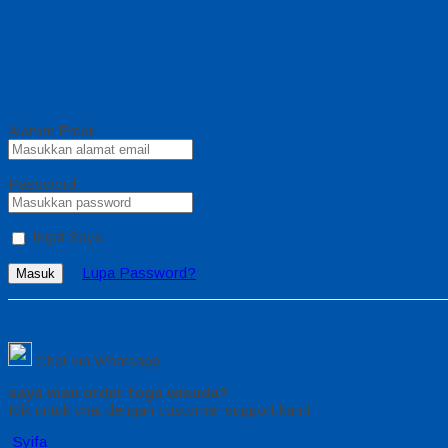
Alamat Email
Password
Ingat Saya
Lupa Password?
Masuk
Chat via Whatsapp
saya mau order toga wisuda?
Klik untuk chat dengan customer support kami
Syifa