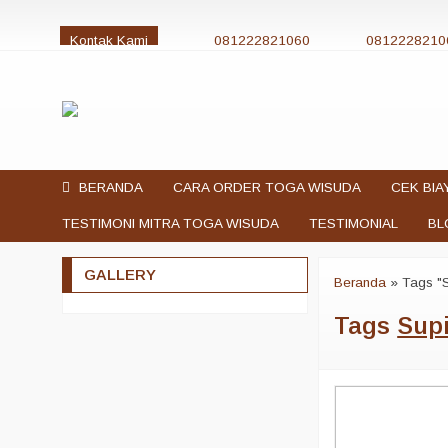
Kontak Kami
081222821060
0812228210
jualtogawisuda@gmail.com
BERANDA
CARA ORDER TOGA WISUDA
CEK BIA
TESTIMONI MITRA TOGA WISUDA
TESTIMONIAL
BL
GALLERY
Beranda
»
Tags "S
Tags
Supi