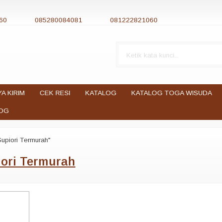
60
085280084081
081222821060
YA KIRIM
CEK RESI
KATALOG
KATALOG TOGA WISUDA
OG
upiori Termurah"
ori Termurah