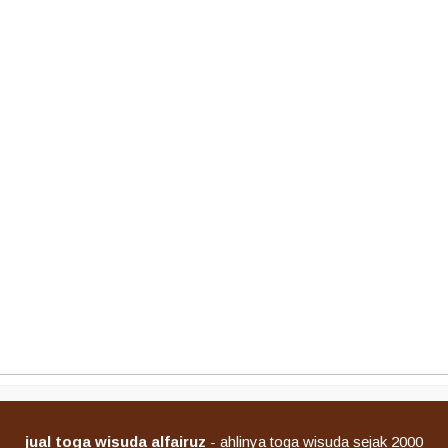
jual toga wisuda alfairuz
- ahlinya toga wisuda sejak 2000