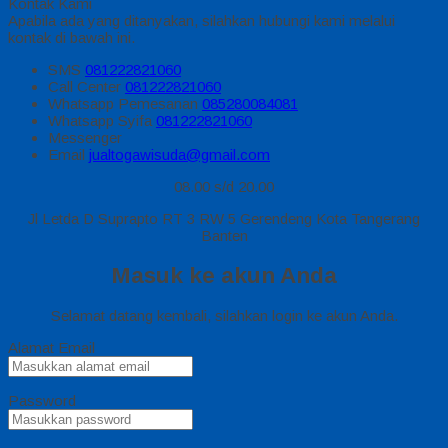
Kontak Kami
Apabila ada yang ditanyakan, silahkan hubungi kami melalui
kontak di bawah ini.
SMS
081222821060
Call Center
081222821060
Whatsapp
Pemesanan
085280084081
Whatsapp
Syifa
081222821060
Messenger
Email
jualtogawisuda@gmail.com
08.00 s/d 20.00
Jl Letda D Suprapto RT 3 RW 5 Gerendeng Kota Tangerang
Banten
Masuk ke akun Anda
Selamat datang kembali, silahkan login ke akun Anda.
Alamat Email
Password