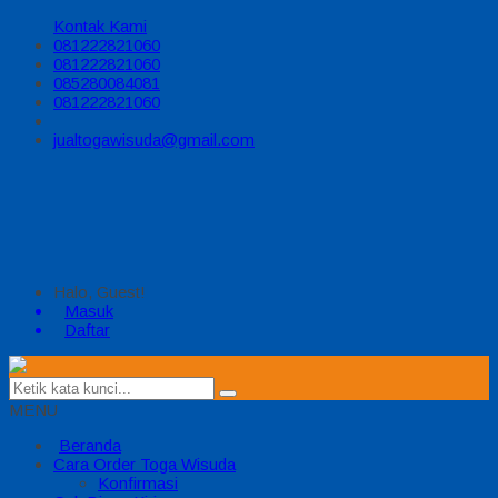
Kontak Kami
081222821060
081222821060
085280084081
081222821060
jualtogawisuda@gmail.com
Halo, Guest!
Masuk
Daftar
MENU
Beranda
Cara Order Toga Wisuda
Konfirmasi