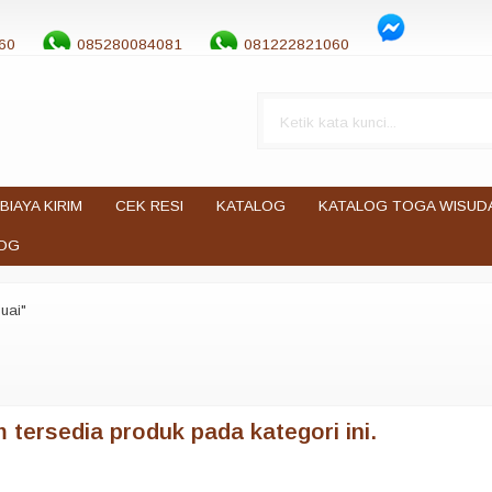
60
085280084081
081222821060
BIAYA KIRIM
CEK RESI
KATALOG
KATALOG TOGA WISUD
OG
uai"
 tersedia produk pada kategori ini.