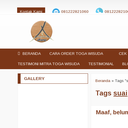
Kontak Kami
081222821060
0812228210
jualtogawisuda@gmail.com
BERANDA
CARA ORDER TOGA WISUDA
CEK 
TESTIMONI MITRA TOGA WISUDA
TESTIMONIAL
BL
GALLERY
Beranda
»
Tags "s
Tags
suai
Maaf, belum