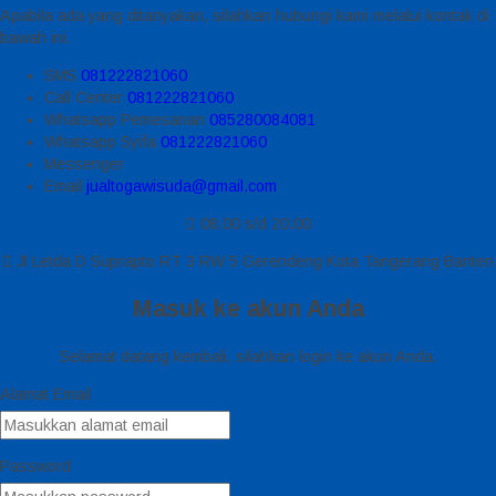
Apabila ada yang ditanyakan, silahkan hubungi kami melalui kontak di
bawah ini.
SMS
081222821060
Call Center
081222821060
Whatsapp
Pemesanan
085280084081
Whatsapp
Syifa
081222821060
Messenger
Email
jualtogawisuda@gmail.com
08.00 s/d 20.00
Jl Letda D Suprapto RT 3 RW 5 Gerendeng Kota Tangerang Banten
Masuk ke akun Anda
Selamat datang kembali, silahkan login ke akun Anda.
Alamat Email
Password