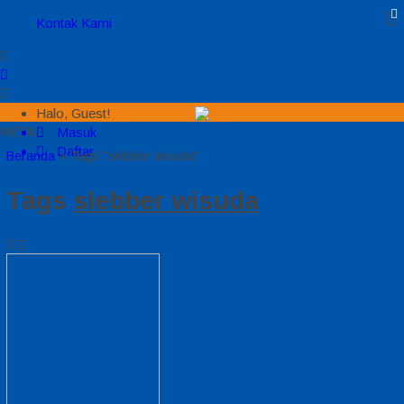
Kontak Kami
Halo, Guest!
MENU
Masuk
Daftar
Beranda
»
Tags "slebber wisuda"
Tags
slebber wisuda