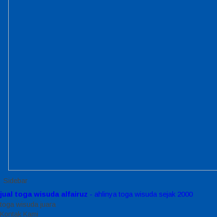
Sidebar
jual toga wisuda alfairuz
- ahlinya toga wisuda sejak 2000
toga wisuda juara
Kontak Kami