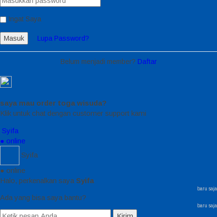
Ingat Saya
Masuk
Lupa Password?
Belum menjadi member?
Daftar
saya mau order toga wisuda?
Klik untuk chat dengan customer support kami
Syifa
● online
Syifa
● online
Halo, perkenalkan saya
Syifa
baru saja
Ada yang bisa saya bantu?
baru saja
Kirim