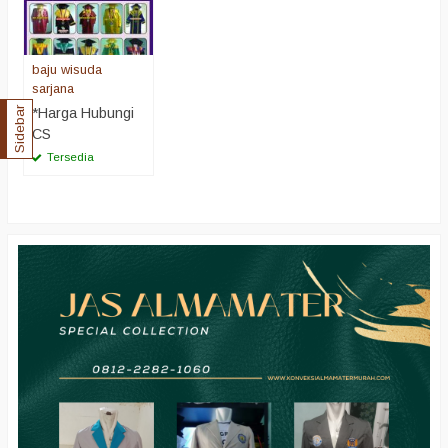
baju wisuda
sarjana
*Harga Hubungi
Sidebar
CS
Tersedia