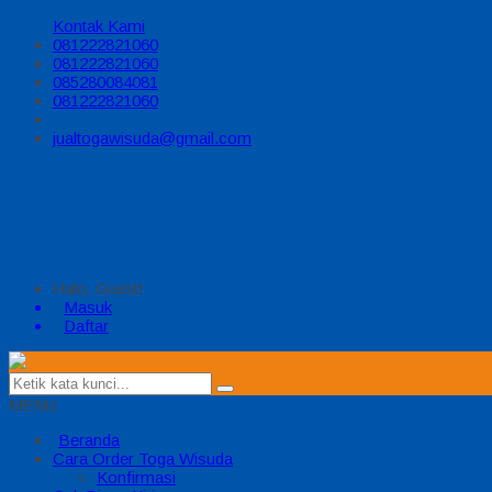
Kontak Kami
081222821060
081222821060
085280084081
081222821060
jualtogawisuda@gmail.com
Halo, Guest!
Masuk
Daftar
MENU
Beranda
Cara Order Toga Wisuda
Konfirmasi