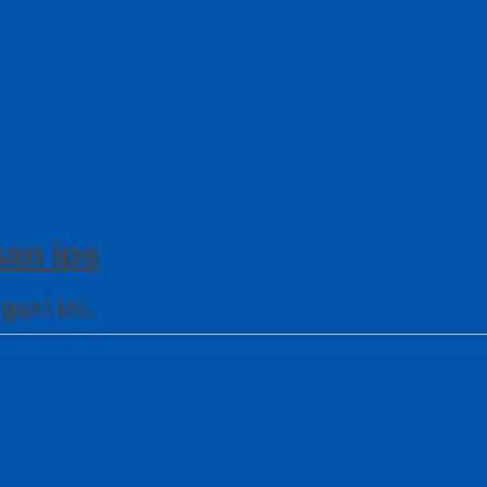
san ips
ori ini.