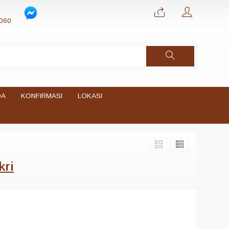
060
DA
KONFIRMASI
LOKASI
kri