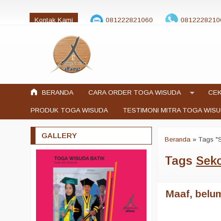
Kontak Kami
081222821060
0812228210
jualtogawisuda@gmail.com
BERANDA
CARA ORDER TOGA WISUDA
CEK
PRODUK TOGA WISUDA
TESTIMONI MITRA TOGA WIS
GALLERY
Beranda
»
Tags "S
Tags
Seko
Maaf, belum