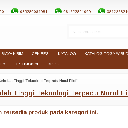
60
085280084081
081222821060
081222821
 BIAYA KIRIM
CEK RESI
KATALOG
KATALOG TOGA WISU
UDA
TESTIMONIAL
BLOG
ekolah Tinggi Teknologi Terpadu Nurul Fikri"
lah Tinggi Teknologi Terpadu Nurul Fi
 tersedia produk pada kategori ini.