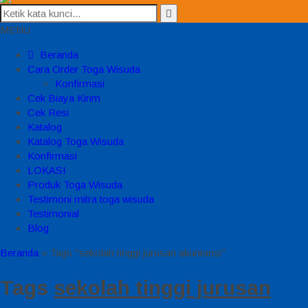
MENU
Beranda
Cara Order Toga Wisuda
Konfirmasi
Cek Biaya Kirim
Cek Resi
Katalog
Katalog Toga Wisuda
Konfirmasi
LOKASI
Produk Toga Wisuda
Testimoni mitra toga wisuda
Testimonial
Blog
Beranda
»
Tags "sekolah tinggi jurusan akuntansi"
Tags
sekolah tinggi jurusan