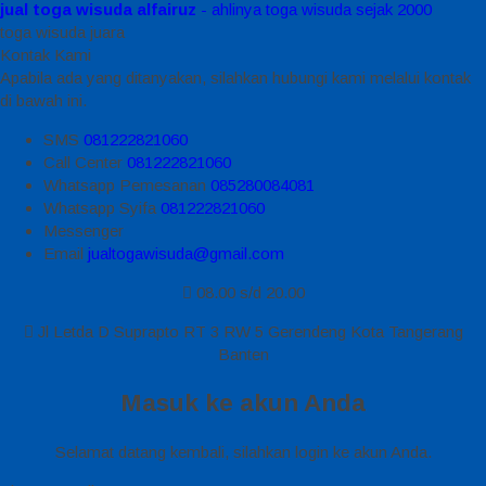
jual toga wisuda alfairuz
- ahlinya toga wisuda sejak 2000
toga wisuda juara
Kontak Kami
Apabila ada yang ditanyakan, silahkan hubungi kami melalui kontak
di bawah ini.
SMS
081222821060
Call Center
081222821060
Whatsapp
Pemesanan
085280084081
Whatsapp
Syifa
081222821060
Messenger
Email
jualtogawisuda@gmail.com
08.00 s/d 20.00
Jl Letda D Suprapto RT 3 RW 5 Gerendeng Kota Tangerang
Banten
Masuk ke akun Anda
Selamat datang kembali, silahkan login ke akun Anda.