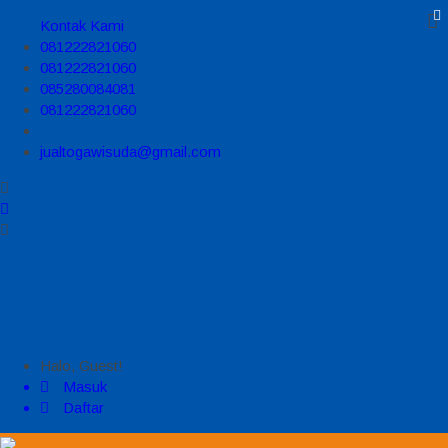
Kontak Kami
081222821060
081222821060
085280084081
081222821060
jualtogawisuda@gmail.com
Halo, Guest!
Masuk
Daftar