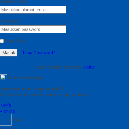
Alamat Email
Password
Ingat Saya
Masuk
Lupa Password?
Belum menjadi member?
Daftar
Chat via Whatsapp
saya mau order toga wisuda?
Klik untuk chat dengan customer support kami
Syifa
● online
Syifa
● online