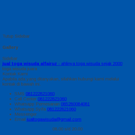
Tutup Sidebar
Gallery
Sidebar
jual toga wisuda alfairuz
- ahlinya toga wisuda sejak 2000
toga wisuda juara
Kontak Kami
Apabila ada yang ditanyakan, silahkan hubungi kami melalui
kontak di bawah ini.
SMS
081222821060
Call Center
081222821060
Whatsapp
Pemesanan
085280084081
Whatsapp
Syifa
081222821060
Messenger
Email
jualtogawisuda@gmail.com
08.00 s/d 20.00