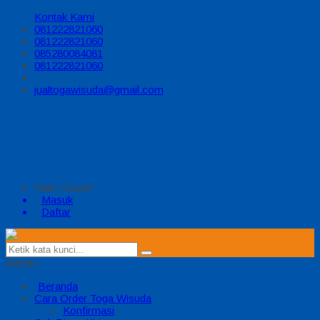
Kontak Kami
081222821060
081222821060
085280084081
081222821060
jualtogawisuda@gmail.com
Halo, Guest!
Masuk
Daftar
MENU
Beranda
Cara Order Toga Wisuda
Konfirmasi