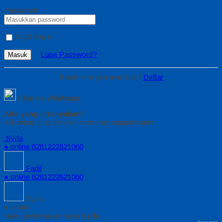
Password
Ingat Saya
Lupa Password?
Masuk
Belum menjadi member?
Daftar
Chat via Whatsapp
Ada yang ditanyakan?
Klik untuk chat dengan customer support kami
Syifa
● online
6281222821060
Fadil
● online
6281222821060
Syifa
● online
Halo, perkenalkan saya
Syifa