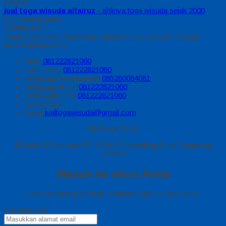
Sidebar
jual toga wisuda alfairuz
- ahlinya toga wisuda sejak 2000
toga wisuda juara
Kontak Kami
Apabila ada yang ditanyakan, silahkan hubungi kami melalui
kontak di bawah ini.
SMS
081222821060
Call Center
081222821060
Whatsapp
Pemesanan
085280084081
Whatsapp
Syifa
081222821060
Whatsapp
Fadil
081222821060
Messenger
Email
jualtogawisuda@gmail.com
08.00 s/d 20.00
Jl Letda D Suprapto RT 3 RW 5 Gerendeng Kota Tangerang
Banten
Masuk ke akun Anda
Selamat datang kembali, silahkan login ke akun Anda.
Alamat Email