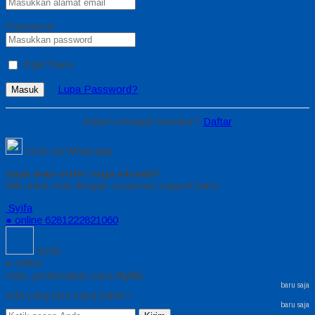
Password
Ingat Saya
Lupa Password?
Masuk
Belum menjadi member?
Daftar
Chat via Whatsapp
saya mau order toga wisuda?
Klik untuk chat dengan customer support kami
Syifa
● online
6281222821060
Syifa
● online
Halo, perkenalkan saya
Syifa
baru saja
Ada yang bisa saya bantu?
baru saja