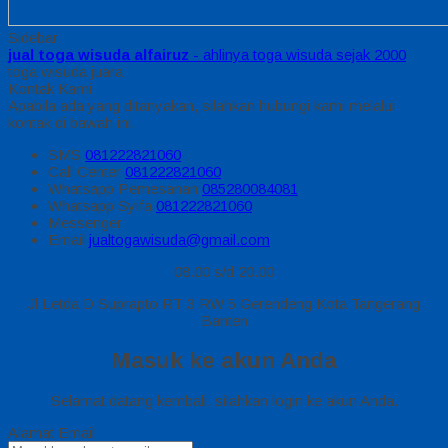
Sidebar
jual toga wisuda alfairuz
- ahlinya toga wisuda sejak 2000
toga wisuda juara
Kontak Kami
Apabila ada yang ditanyakan, silahkan hubungi kami melalui
kontak di bawah ini.
SMS
081222821060
Call Center
081222821060
Whatsapp
Pemesanan
085280084081
Whatsapp
Syifa
081222821060
Messenger
Email
jualtogawisuda@gmail.com
08.00 s/d 20.00
Jl Letda D Suprapto RT 3 RW 5 Gerendeng Kota Tangerang
Banten
Masuk ke akun Anda
Selamat datang kembali, silahkan login ke akun Anda.
Alamat Email