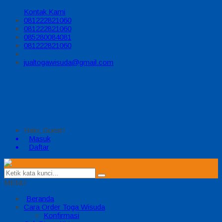
Kontak Kami
081222821060
081222821060
085280084081
081222821060
jualtogawisuda@gmail.com
Halo, Guest!
Masuk
Daftar
MENU
Beranda
Cara Order Toga Wisuda
Konfirmasi