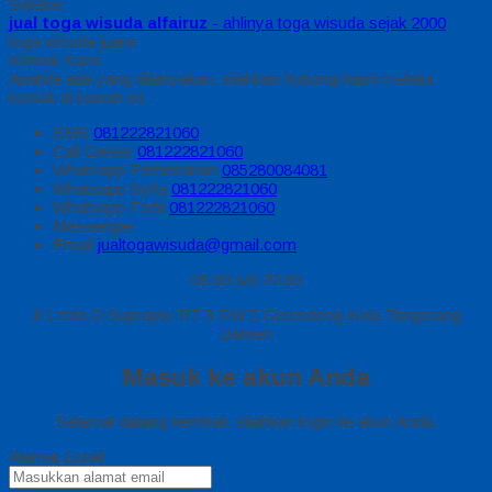
Sidebar
jual toga wisuda alfairuz
- ahlinya toga wisuda sejak 2000
toga wisuda juara
Kontak Kami
Apabila ada yang ditanyakan, silahkan hubungi kami melalui
kontak di bawah ini.
SMS
081222821060
Call Center
081222821060
Whatsapp
Pemesanan
085280084081
Whatsapp
Syifa
081222821060
Whatsapp
Fadil
081222821060
Messenger
Email
jualtogawisuda@gmail.com
08.00 s/d 20.00
Jl Letda D Suprapto RT 3 RW 5 Gerendeng Kota Tangerang
Banten
Masuk ke akun Anda
Selamat datang kembali, silahkan login ke akun Anda.
Alamat Email