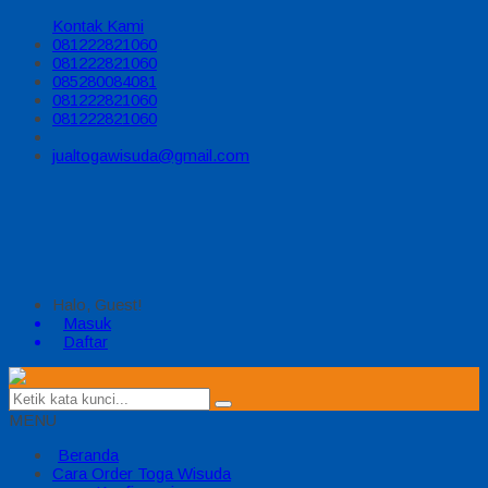
Kontak Kami
081222821060
081222821060
085280084081
081222821060
081222821060
jualtogawisuda@gmail.com
Halo, Guest!
Masuk
Daftar
MENU
Beranda
Cara Order Toga Wisuda