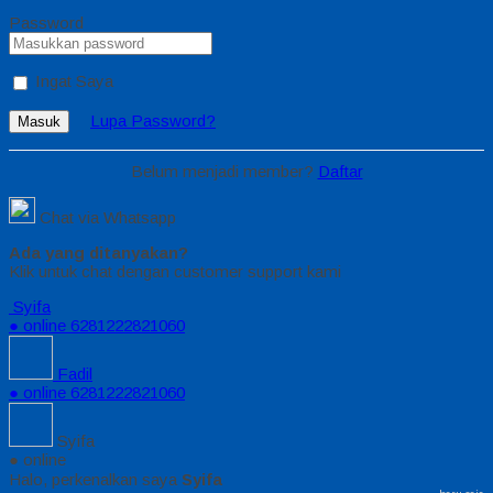
Password
Ingat Saya
Lupa Password?
Masuk
Belum menjadi member?
Daftar
Chat via Whatsapp
Ada yang ditanyakan?
Klik untuk chat dengan customer support kami
Syifa
● online
6281222821060
Fadil
● online
6281222821060
Syifa
● online
Halo, perkenalkan saya
Syifa