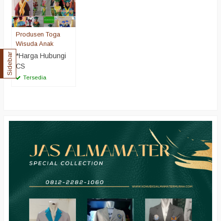
Produsen Toga
Wisuda Anak
*Harga Hubungi
Sidebar
CS
Tersedia