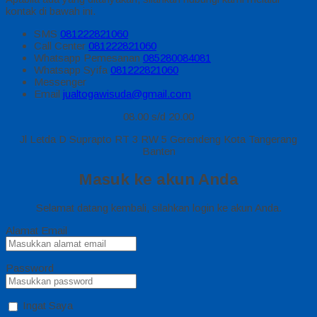
kontak di bawah ini.
SMS
081222821060
Call Center
081222821060
Whatsapp
Pemesanan
085280084081
Whatsapp
Syifa
081222821060
Messenger
Email
jualtogawisuda@gmail.com
08.00 s/d 20.00
Jl Letda D Suprapto RT 3 RW 5 Gerendeng Kota Tangerang
Banten
Masuk ke akun Anda
Selamat datang kembali, silahkan login ke akun Anda.
Alamat Email
Password
Ingat Saya