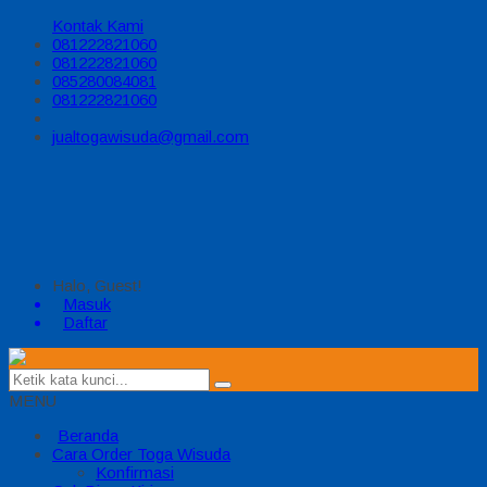
Kontak Kami
081222821060
081222821060
085280084081
081222821060
jualtogawisuda@gmail.com
Halo, Guest!
Masuk
Daftar
MENU
Beranda
Cara Order Toga Wisuda
Konfirmasi