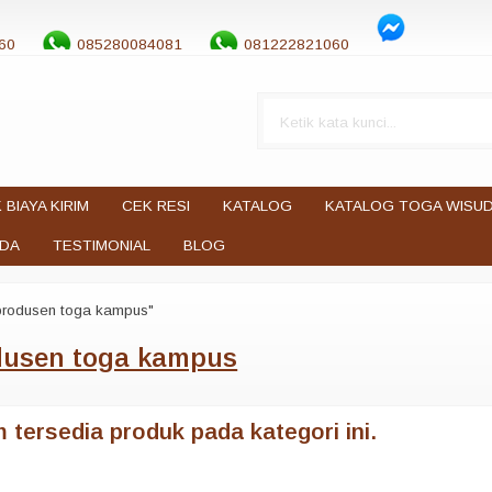
60
085280084081
081222821060
 BIAYA KIRIM
CEK RESI
KATALOG
KATALOG TOGA WISU
UDA
TESTIMONIAL
BLOG
produsen toga kampus"
dusen toga kampus
 tersedia produk pada kategori ini.