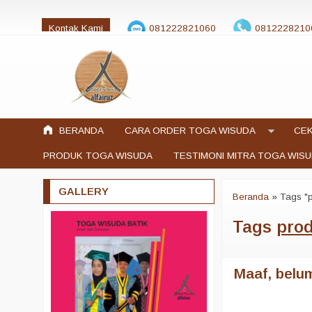
Kontak Kami
081222821060
0812228210
jualtogawisuda@gmail.com
BERANDA
CARA ORDER TOGA WISUDA
CEK
PRODUK TOGA WISUDA
TESTIMONI MITRA TOGA WIS
GALLERY
Beranda
»
Tags "
Tags
pro
Maaf, belum