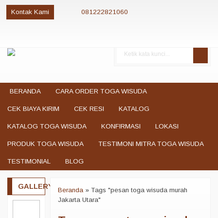
Kontak Kami
081222821060
081222821060
085280084081
081222821060
jualtogawisuda@gmail.com
BERANDA
CARA ORDER TOGA WISUDA
CEK BIAYA KIRIM
CEK RESI
KATALOG
KATALOG TOGA WISUDA
KONFIRMASI
LOKASI
PRODUK TOGA WISUDA
TESTIMONI MITRA TOGA WISUDA
TESTIMONIAL
BLOG
GALLERY
Beranda
»
Tags "pesan toga wisuda murah
Jakarta Utara"