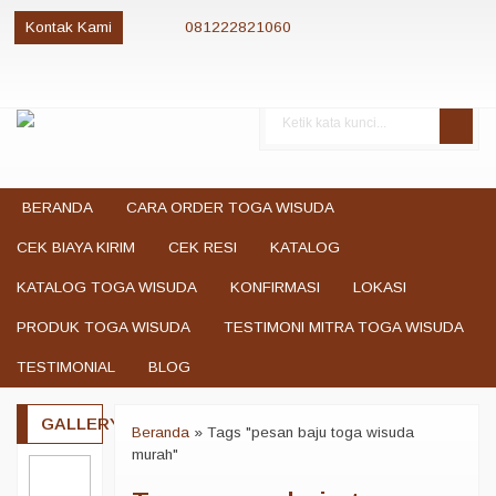
Kontak Kami
081222821060
081222821060
085280084081
081222821060
081222821060
jualtogawisuda@gmail.com
BERANDA
CARA ORDER TOGA WISUDA
CEK BIAYA KIRIM
CEK RESI
KATALOG
KATALOG TOGA WISUDA
KONFIRMASI
LOKASI
PRODUK TOGA WISUDA
TESTIMONI MITRA TOGA WISUDA
TESTIMONIAL
BLOG
GALLERY
Beranda
»
Tags "pesan baju toga wisuda
murah"